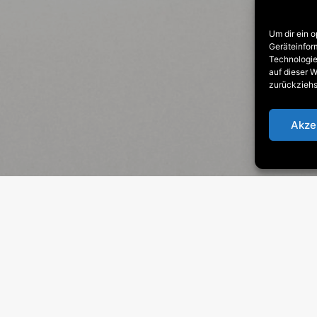
Um dir ein 
Geräteinfor
Technologie
auf dieser W
zurückziehs
Akze
Latest Collection