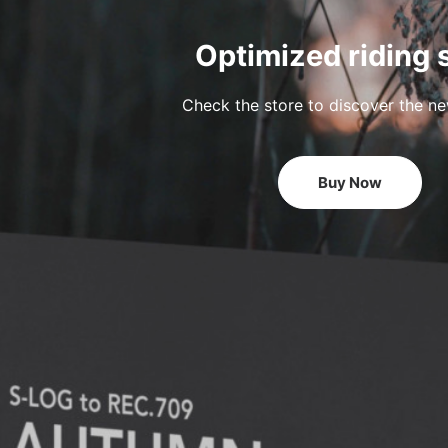
Optimized riding 
Check the store to discover the n
Buy Now