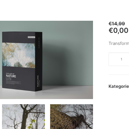
€
14,99
€
0,00
Transform
Nature
LUTs
Menge
Kategorie