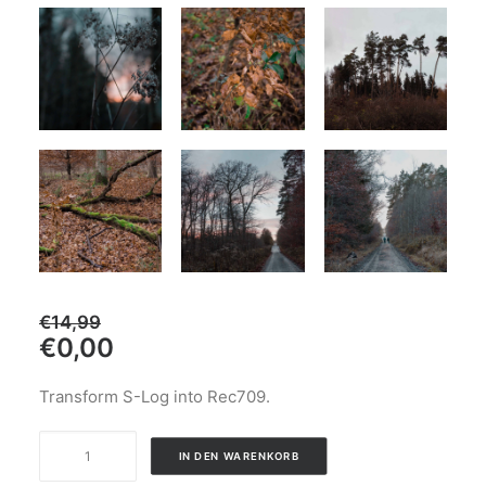
€
14,99
€
0,00
Transform S-Log into Rec709.
Autumn
IN DEN WARENKORB
LUTs