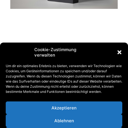
IN DEN WARENKORB
Nature LUTs
€
14,99
€
0,00
Cookie-Zustimmung
verwalten
Um dir ein optimales Erlebnis zu bieten, verwenden wir Technologien wie
Cookies, um Geräteinformationen zu speichern und/oder darauf
zuzugreifen. Wenn du diesen Technologien zustimmst, können wir Daten
wie das Surfverhalten oder eindeutige IDs auf dieser Website verarbeiten.
Wenn du deine Zustimmung nicht erteilst oder zurückziehst, können
bestimmte Merkmale und Funktionen beeinträchtigt werden.
© 2026 Tim Brunkhorst
Akzeptieren
Impressum
Datenschutz
Ablehnen